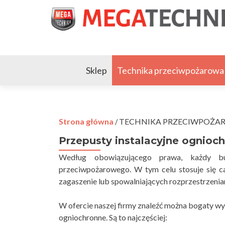
Sklep
Technika przeciwpożarowa
Strona główna
TECHNIKA PRZECIWPOŻA
/
Przepusty instalacyjne ognioc
Według obowiązującego prawa, każdy bu
przeciwpożarowego. W tym celu stosuje się c
zagaszenie lub spowalniających rozprzestrzenian
W ofercie naszej firmy znaleźć można bogaty w
ogniochronne. Są to najczęściej: