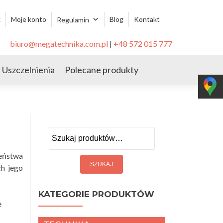
k
Moje konto
Blog
Kontakt
Regulamin
biuro@megatechnika.com.pl
|
+48 572 015 777
Uszczelnienia
Polecane produkty
Szukaj:
eństwa
ch jego
KATEGORIE PRODUKTÓW
e