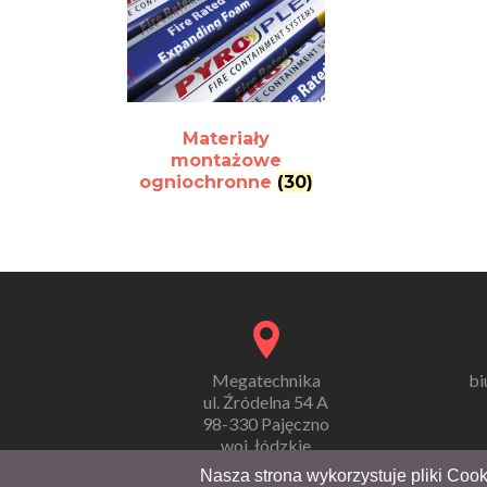
Materiały
montażowe
ogniochronne
(30)
Megatechnika
bi
ul. Źródelna 54 A
98-330 Pajęczno
woj. łódzkie
Nasza strona wykorzystuje pliki Cook