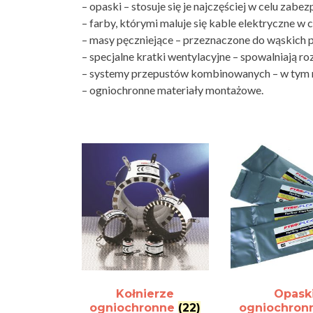
– opaski – stosuje się je najczęściej w celu zabez
– farby, którymi maluje się kable elektryczne w 
– masy pęczniejące – przeznaczone do wąskich 
– specjalne kratki wentylacyjne – spowalniają r
– systemy przepustów kombinowanych – w tym n
– ogniochronne materiały montażowe.
Kołnierze
Opask
ogniochronne
(22)
ogniochron