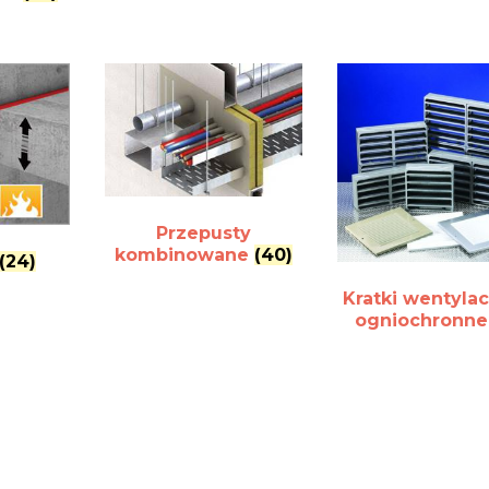
Przepusty
kombinowane
(40)
(24)
Kratki wentyla
ogniochronn