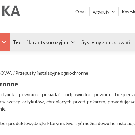
Przejdź
do
O nas
Koszy
Artykuły
treści
Technika antykorozyjna
Systemy zamocowań
ROWA
/ Przepusty instalacyjne ogniochronne
hronne
dynek powinien posiadać odpowiedni poziom bezpiecz
ały szereg artykułów, chroniących przed pożarem, powodujący
ie.
ybór produktów, dzięki którym stworzyć można dowolne instalacj