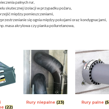
pieczenia palnych rur,
celu skutecznej izolacji w przypadku pożaru,
przejść między pomieszczeniami,
ozprzestrzenianie się ognia między pokojami oraz kondygnacjami,
p. masa akrylowa czy pianka poliuretanowa,
i
Rury niepalne
(23)
Rury palne
(
ne
(22)