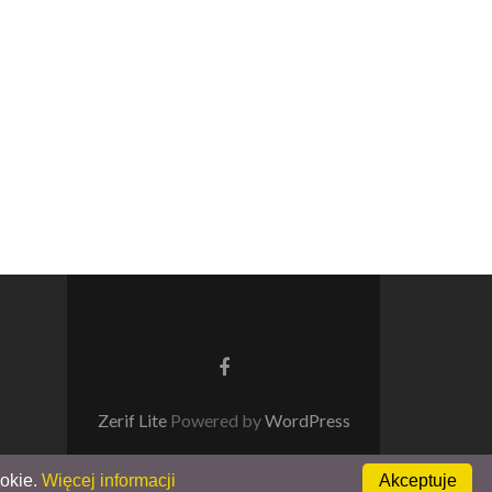
Go
to
Facebook
Zerif Lite
Powered by
WordPress
ookie.
Więcej informacji
Akceptuje