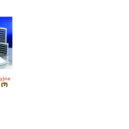
cyjne
e
(7)