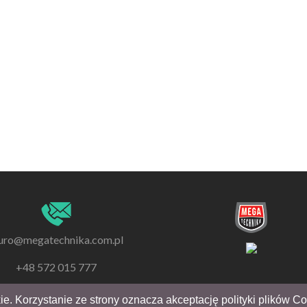
uro@megatechnika.com.pl
+48 572 015 777
ie. Korzystanie ze strony oznacza akceptację polityki plików C