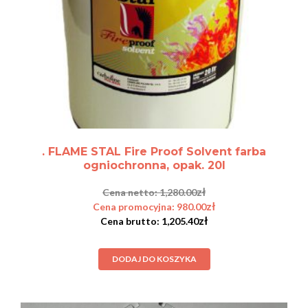
. FLAME STAL Fire Proof Solvent farba
ogniochronna, opak. 20l
zł
1,280.00
zł
980.00
zł
1,205.40
DODAJ DO KOSZYKA