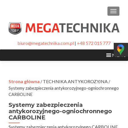
PRZEŁ
biuro@megatechnika.com.pl
|
+48 572 015 777
MENU
Strona główna
TECHNIKA ANTYKOROZYJNA
/
/
Systemy zabezpieczenia antykorozyjnego-ogniochronnego
CARBOLINE
Systemy zabezpieczenia
antykorozyjnego-ogniochronnego
CARBOLINE
Systemy zabezpieczenia antykorozyjnego CARBOLINE