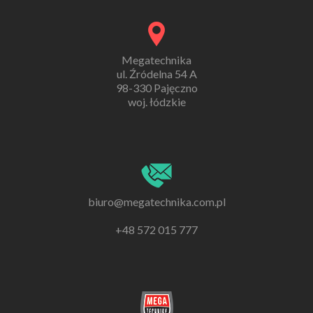
Megatechnika
ul. Źródelna 54 A
98-330 Pajęczno
woj. łódzkie
biuro@megatechnika.com.pl
+48 572 015 777