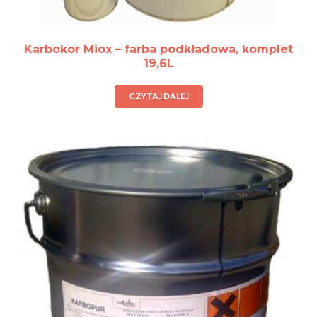
Karbokor Miox – farba podkładowa, komplet
19,6L
CZYTAJ DALEJ