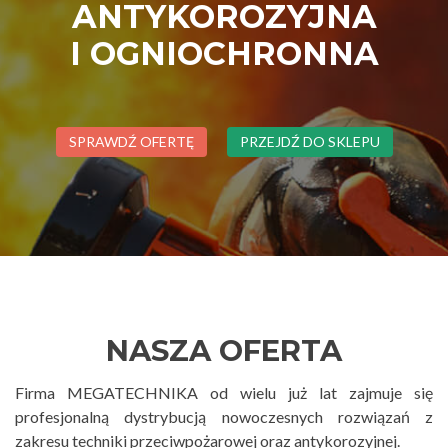
ANTYKOROZYJNA
I OGNIOCHRONNA
SPRAWDŹ OFERTĘ
PRZEJDŹ DO SKLEPU
NASZA OFERTA
Firma MEGATECHNIKA od wielu już lat zajmuje się
profesjonalną dystrybucją nowoczesnych rozwiązań z
zakresu techniki przeciwpożarowej oraz antykorozyjnej.