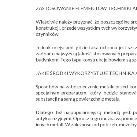
ZASTOSOWANIE ELEMENTÓW TECHNIKI A
Właściwie należy przyznać, że poszczególne ś
konstrukcji, przede wszystkim tych wykorzysty
czynników.
Jednak miejscami, gdzie taka ochrona jest szc
zadbać o najwyższą jakość stosowanych prepara
budynkom. Tego typu konstrukcje bowiem są szc
JAKIE ŚRODKI WYKORZYSTUJE TECHNIKA
Sposobów na zabezpieczenie metalu przed koroz
specjalnym preparatem, który będzie stanow
substancji na samą powierzchnię metalu.
Dlatego też najpopularniejszą metodą jest 
antykorozyjnymi. Oprócz tego można wspomnieć 
innych metali. W zależności od potrzeb, może by