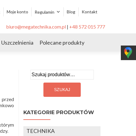
k
Moje konto
Blog
Kontakt
Regulamin
biuro@megatechnika.com.pl
|
+48 572 015 777
Uszczelnienia
Polecane produkty
Szukaj:
 przed
sunkowo
KATEGORIE PRODUKTÓW
 którym
TECHNIKA
dzy.