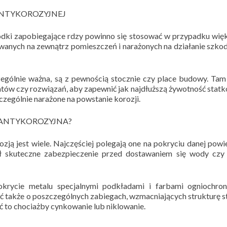
NTYKOROZYJNEJ
rodki zapobiegające rdzy powinno się stosować w przypadku wię
wanych na zewnątrz pomieszczeń i narażonych na działanie szko
zególnie ważna, są z pewnością stocznie czy place budowy. Tam
tów czy rozwiązań, aby zapewnić jak najdłuższą żywotność stat
zególnie narażone na powstanie korozji.
 ANTYKOROZYJNA?
ją jest wiele. Najczęściej polegają one na pokryciu danej powi
ił skuteczne zabezpieczenie przed dostawaniem się wody czy 
pokrycie metalu specjalnymi podkładami i farbami ogniochron
także o poszczególnych zabiegach, wzmacniających strukturę st
ć to chociażby cynkowanie lub niklowanie.