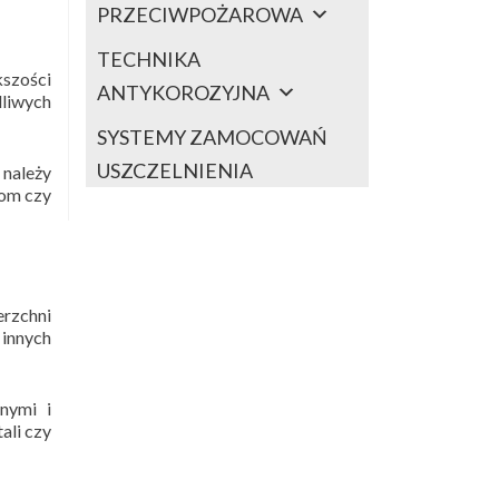
PRZECIWPOŻAROWA
TECHNIKA
kszości
ANTYKOROZYJNA
dliwych
SYSTEMY ZAMOCOWAŃ
USZCZELNIENIA
 należy
kom czy
erzchni
innych
nymi i
ali czy