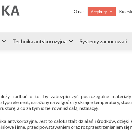
Przejdź
do
O nas
Koszy
Artykuły
treści
Technika antykorozyjna
Systemy zamocowań
ależy zadbać o to, by zabezpieczyć poszczególne materiały
 typu element, narażony na wilgoć czy skrajne temperatury, sto
ukturę, a co za tym idzie, również całą instalację.
a antykorozyjna. Jest to całokształt działań i środków, dzięki
iniowe i inne, przed powstawaniem oraz rozprzestrzenianiem się r