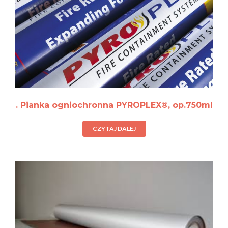
. Pianka ogniochronna PYROPLEX®, op.750ml
CZYTAJ DALEJ