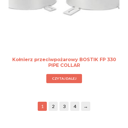
Kołnierz przeciwpożarowy BOSTIK FP 330
PIPE COLLAR
CZYTAJ DALEJ
1
2
3
4
→