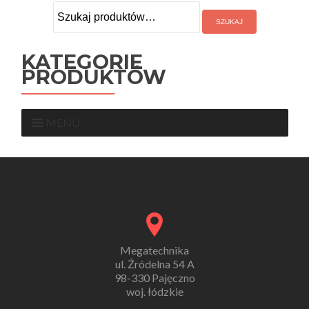
Szukaj:
KATEGORIE
PRODUKTÓW
MENU
Megatechnika
ul. Źródelna 54 A
98-330 Pajęczno
woj. łódzkie