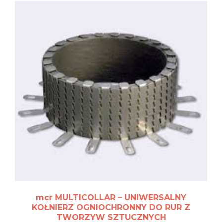
mcr MULTICOLLAR – UNIWERSALNY
KOŁNIERZ OGNIOCHRONNY DO RUR Z
TWORZYW SZTUCZNYCH