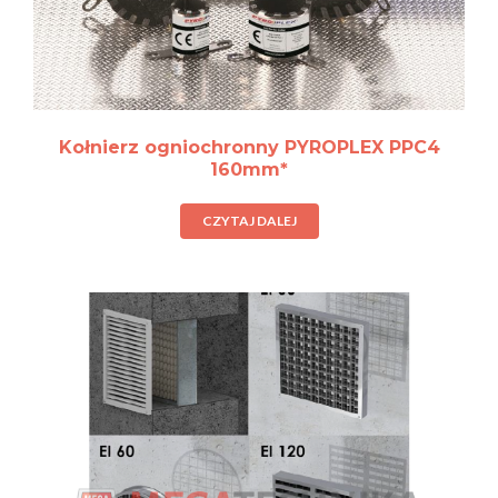
Kołnierz ogniochronny PYROPLEX PPC4
160mm*
CZYTAJ DALEJ