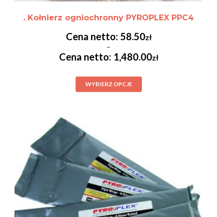
. Kołnierz ogniochronny PYROPLEX PPC4
58.50
zł
–
1,480.00
zł
WYBIERZ OPCJE