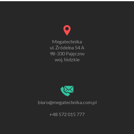
Megatechnika
ul. Źródelna 54 A
98-330 Pajęczno
woj. łódzkie
biuro@megatechnika.com.pl
+48 572 015 777