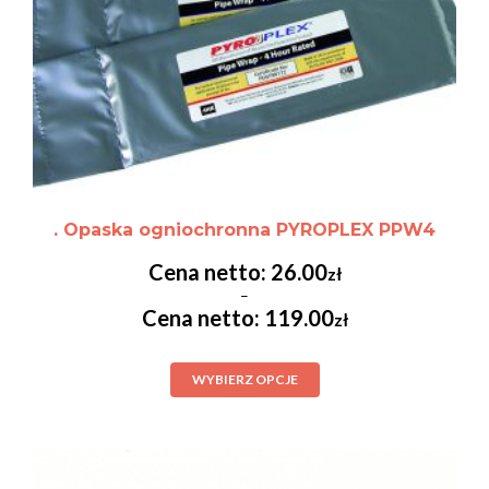
. Opaska ogniochronna PYROPLEX PPW4
26.00
zł
–
119.00
zł
WYBIERZ OPCJE