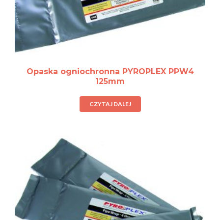
Opaska ogniochronna PYROPLEX PPW4
125mm
CZYTAJ DALEJ