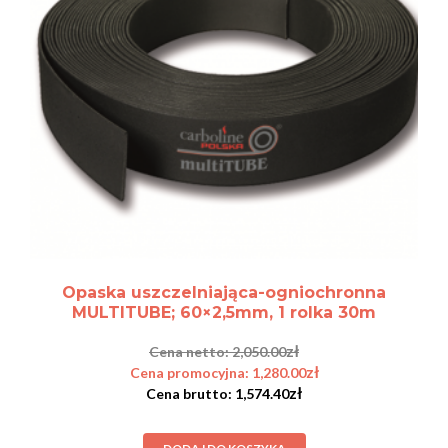
Opaska uszczelniająca-ogniochronna
MULTITUBE; 60×2,5mm, 1 rolka 30m
zł
2,050.00
zł
1,280.00
zł
1,574.40