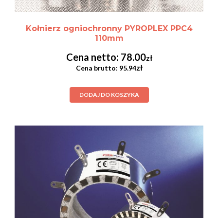
Kołnierz ogniochronny PYROPLEX PPC4
110mm
78.00
zł
zł
95.94
DODAJ DO KOSZYKA