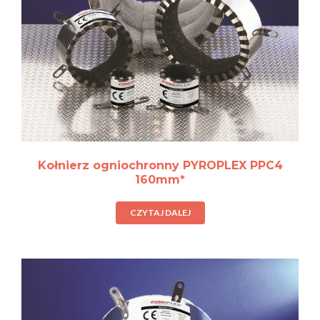
Kołnierz ogniochronny PYROPLEX PPC4
160mm*
CZYTAJ DALEJ