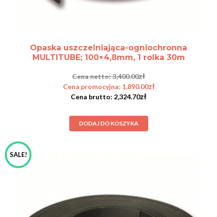
Opaska uszczelniająca-ogniochronna
MULTITUBE; 100×4,8mm, 1 rolka 30m
zł
3,400.00
zł
1,890.00
zł
2,324.70
DODAJ DO KOSZYKA
SALE!