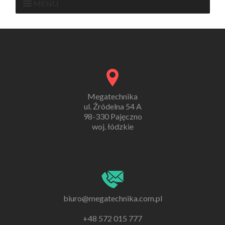
MENU
Megatechnika
ul. Źródelna 54 A
98-330 Pajęczno
woj. łódzkie
biuro@megatechnika.com.pl
+48 572 015 777