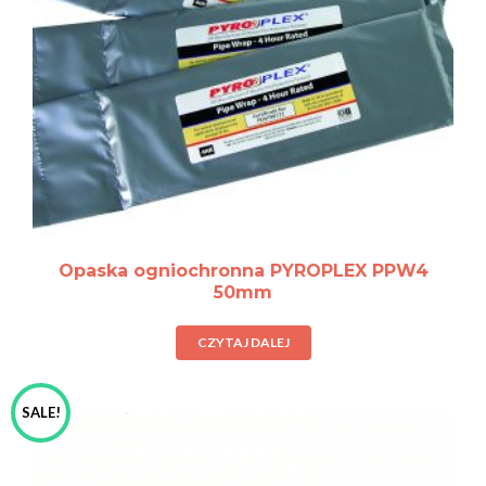
Opaska ogniochronna PYROPLEX PPW4
50mm
CZYTAJ DALEJ
SALE!