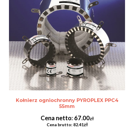
Kołnierz ogniochronny PYROPLEX PPC4
55mm
67.00
zł
zł
82.41