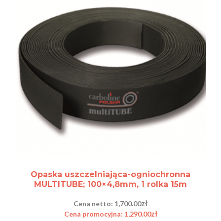
Opaska uszczelniająca-ogniochronna
MULTITUBE; 100×4,8mm, 1 rolka 15m
zł
1,700.00
zł
1,290.00