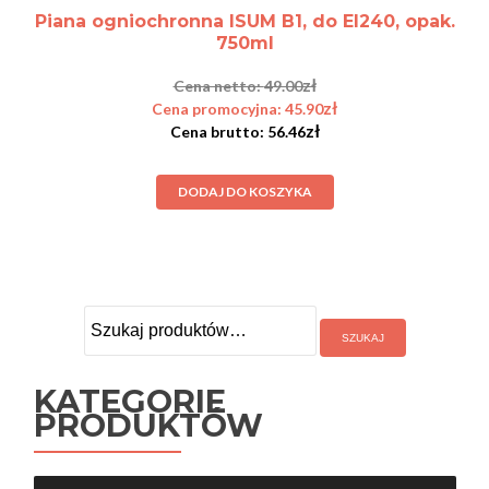
Piana ogniochronna ISUM B1, do EI240, opak.
750ml
zł
49.00
zł
45.90
zł
56.46
DODAJ DO KOSZYKA
Szukaj:
KATEGORIE
PRODUKTÓW