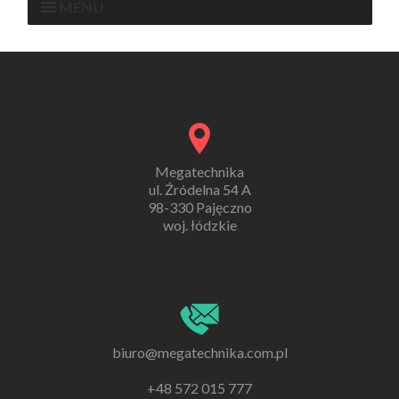
MENU
Megatechnika
ul. Źródelna 54 A
98-330 Pajęczno
woj. łódzkie
biuro@megatechnika.com.pl
+48 572 015 777