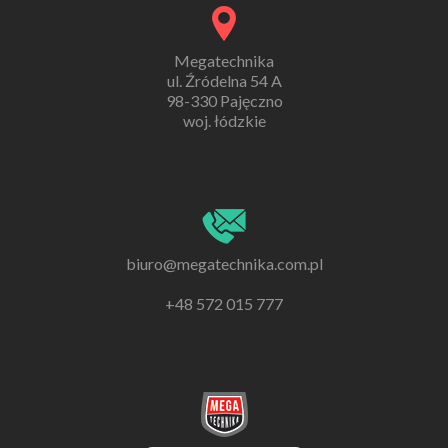
Megatechnika
ul. Źródelna 54 A
98-330 Pajęczno
woj. łódzkie
biuro@megatechnika.com.pl
+48 572 015 777