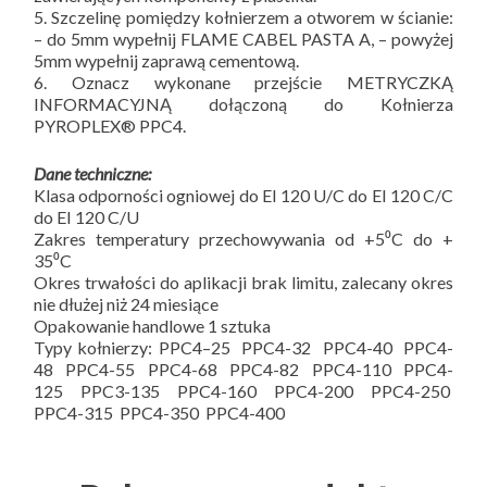
5. Szczelinę pomiędzy kołnierzem a otworem w ścianie:
– do 5mm wypełnij FLAME CABEL PASTA A, – powyżej
5mm wypełnij zaprawą cementową.
6. Oznacz wykonane przejście METRYCZKĄ
INFORMACYJNĄ dołączoną do Kołnierza
PYROPLEX® PPC4.
Dane techniczne:
Klasa odporności ogniowej do EI 120 U/C do EI 120 C/C
do EI 120 C/U
Zakres temperatury przechowywania od +5⁰C do +
35⁰C
Okres trwałości do aplikacji brak limitu, zalecany okres
nie dłużej niż 24 miesiące
Opakowanie handlowe 1 sztuka
Typy kołnierzy: PPC4–25 PPC4-32 PPC4-40 PPC4-
48 PPC4-55 PPC4-68 PPC4-82 PPC4-110 PPC4-
125 PPC3-135 PPC4-160 PPC4-200 PPC4-250
PPC4-315 PPC4-350 PPC4-400