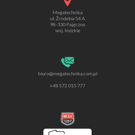
Megatechnika
ul. Źródelna 54 A
98-330 Pajęczno
woj. łódzkie
biuro@megatechnika.com.pl
+48 572 015 777