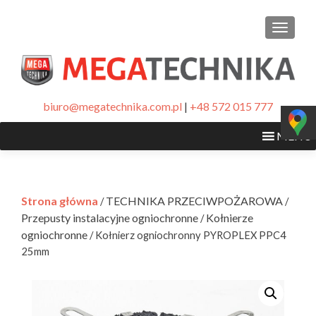
PRZEŁ
biuro@megatechnika.com.pl
|
+48 572 015 777
MENU
Strona główna
TECHNIKA PRZECIWPOŻAROWA
/
/
Przepusty instalacyjne ogniochronne
Kołnierze
/
ogniochronne
/ Kołnierz ogniochronny PYROPLEX PPC4
25mm