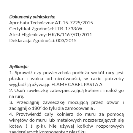
Dokumenty odniesienia:
Aprobata Techniczna: AT-15-7725/2015
Certyfikat Zgodności: ITB-1733/W
Atest Higieniczny: HK/B/1167/01/2011
Deklaracja Zgodności: 003/2015
Aplikacja:
1. Sprawdź czy powierzchnia podłoża wokół rury jest
płaska i wolna od nierówności, w razie potrzeby
wygładź ją używając FLAME CABEL PASTA A
2. Usuń zawleczkę zabezpieczającą kołnierz i nałóż go
na rurę.
3. Przeciągnij zawleczkę mocującą przez otwór i
zaciągnij o 180⁰ do tyłu dla zamocowania .
4. Przytwierdź cały kołnierz do muru za pomocą
wkrętów do muru lub metalowych rozszerzających się
kotew ( ś g-k). Nie używaj kołków rozporowych
zawierających komponenty z plastiku.