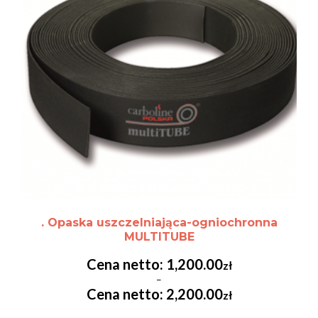
. Opaska uszczelniająca-ogniochronna
MULTITUBE
1,200.00
zł
–
2,200.00
zł