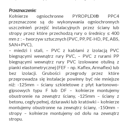
Przeznaczenie:
Kołnierze ogniochronne PYROPLEX® PPC4
przeznaczone są do wykonywania ogniochronnych
uszczelnień przejść instalacyjnych przez ściany lub
stropy przez które przechodzą rury o średnicy ≤ 400
mm z : – tworzyw sztucznych (PVC, PP, PE-HD, PE, ABS,
SAN+PVC),
– miedzi i stali, – PVC z kablami z izolacją PVC
biegnącymi wewnątrz rury PVC, – PVC z rurami PP
biegnącymi wewnątrz rury PVC izolowane otuliną z
pianki elastometrycznej (FEF – np. Kaflex, Armaflex) lub
bez izolacji. Grubości przegrody przez które
przeprowadza się instalacje powinny być nie mniejsze
niż: -125mm – ściany szkieletowe z płyt kartonowo-
gipsowych typu F lub DF – kołnierze montujemy
obustronnie na zewnątrz ściany, -125mm – ściany z
betonu, cegły pełnej, dziurawki lub kratówki – kołnierze
montujemy obustronne na zewnątrz ściany, -150mm –
stropy – kołnierze montujemy od dołu na zewnątrz
stropu.