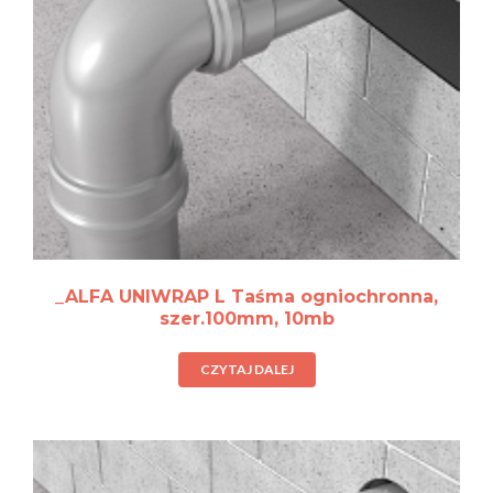
_ALFA UNIWRAP L Taśma ogniochronna,
szer.100mm, 10mb
CZYTAJ DALEJ