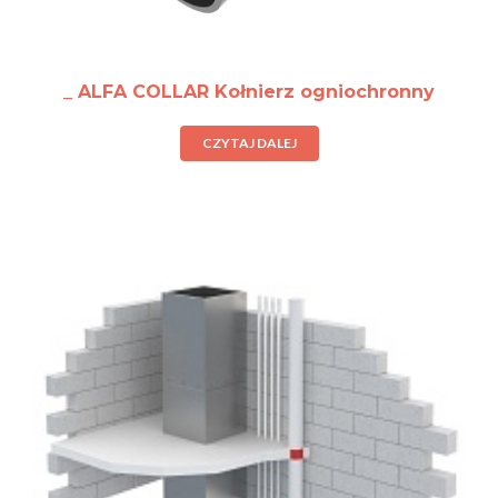
_ ALFA COLLAR Kołnierz ogniochronny
CZYTAJ DALEJ