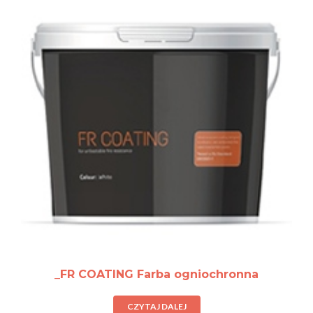
_FR COATING Farba ogniochronna
CZYTAJ DALEJ