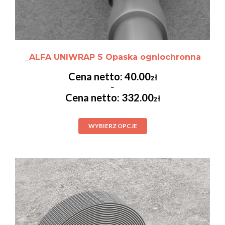
_ALFA UNIWRAP S Opaska ogniochronna
40.00
zł
–
332.00
zł
WYBIERZ OPCJE