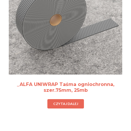
_ALFA UNIWRAP Taśma ogniochronna,
szer.75mm, 25mb
CZYTAJ DALEJ