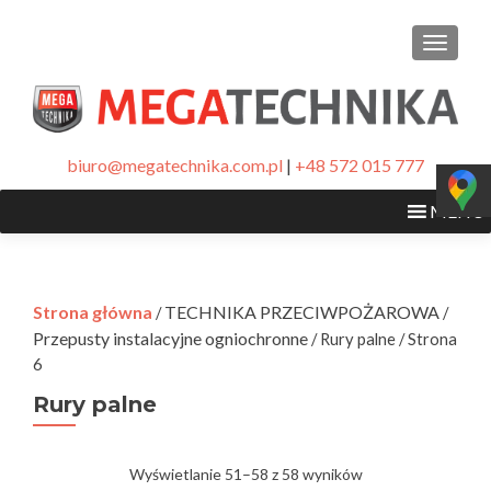
PRZEŁ
biuro@megatechnika.com.pl
|
+48 572 015 777
MENU
Strona główna
TECHNIKA PRZECIWPOŻAROWA
/
/
Przepusty instalacyjne ogniochronne
/ Rury palne / Strona
6
Rury palne
Wyświetlanie 51–58 z 58 wyników