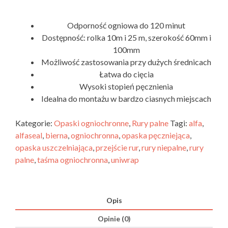
Odporność ogniowa do 120 minut
Dostępność: rolka 10m i 25 m, szerokość 60mm i
100mm
Możliwość zastosowania przy dużych średnicach
Łatwa do cięcia
Wysoki stopień pęcznienia
Idealna do montażu w bardzo ciasnych miejscach
Kategorie:
Opaski ogniochronne
,
Rury palne
Tagi:
alfa
,
alfaseal
,
bierna
,
ogniochronna
,
opaska pęczniejąca
,
opaska uszczelniająca
,
przejście rur
,
rury niepalne
,
rury
palne
,
taśma ogniochronna
,
uniwrap
Opis
Opinie (0)