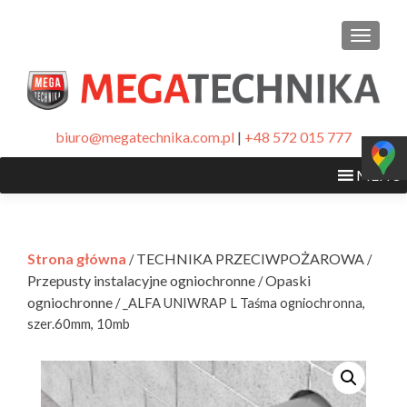
PRZEŁ
biuro@megatechnika.com.pl
|
+48 572 015 777
MENU
Strona główna
TECHNIKA PRZECIWPOŻAROWA
/
/
Przepusty instalacyjne ogniochronne
Opaski
/
ogniochronne
/ _ALFA UNIWRAP L Taśma ogniochronna,
szer.60mm, 10mb