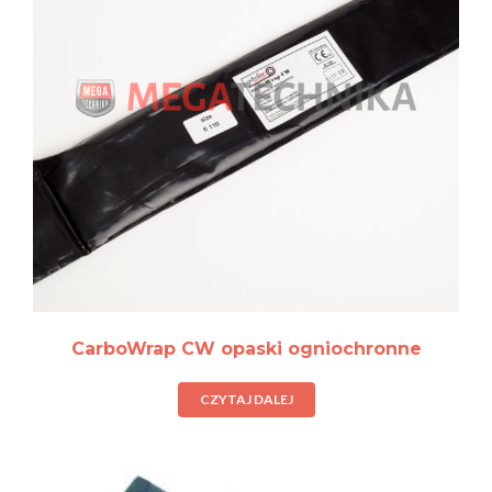
CarboWrap CW opaski ogniochronne
CZYTAJ DALEJ