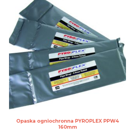
Opaska ogniochronna PYROPLEX PPW4
160mm