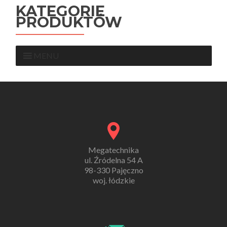
KATEGORIE
PRODUKTÓW
MENU
Megatechnika
ul. Źródelna 54 A
98-330 Pajęczno
woj. łódzkie