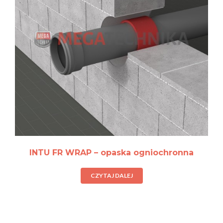
INTU FR WRAP – opaska ogniochronna
CZYTAJ DALEJ