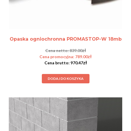
Opaska ogniochronna PROMASTOP-W 18mb
zł
839.00
zł
789.00
zł
970.47
DODAJ DO KOSZYKA