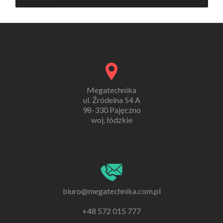
Megatechnika
ul. Źródelna 54 A
98-330 Pajęczno
woj. łódzkie
biuro@megatechnika.com.pl
+48 572 015 777