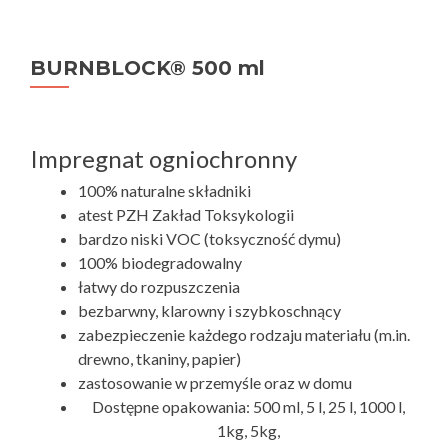
BURNBLOCK® 500 ml
Impregnat ogniochronny
100% naturalne składniki
atest PZH Zakład Toksykologii
bardzo niski VOC (toksyczność dymu)
100% biodegradowalny
łatwy do rozpuszczenia
bezbarwny, klarowny i szybkoschnący
zabezpieczenie każdego rodzaju materiału (m.in.
drewno, tkaniny, papier)
zastosowanie w przemyśle oraz w domu
Dostępne opakowania: 500 ml, 5 l, 25 l, 1000 l,
1kg, 5kg,