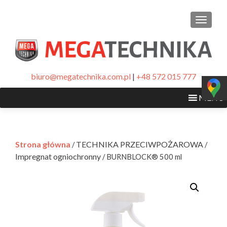
PRZEŁ
biuro@megatechnika.com.pl
|
+48 572 015 777
MENU
Strona główna
TECHNIKA PRZECIWPOŻAROWA
/
/
Impregnat ogniochronny
/ BURNBLOCK® 500 ml