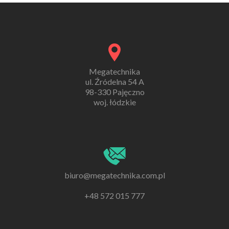
Megatechnika
ul. Źródelna 54 A
98-330 Pajęczno
woj. łódzkie
biuro@megatechnika.com.pl
+48 572 015 777