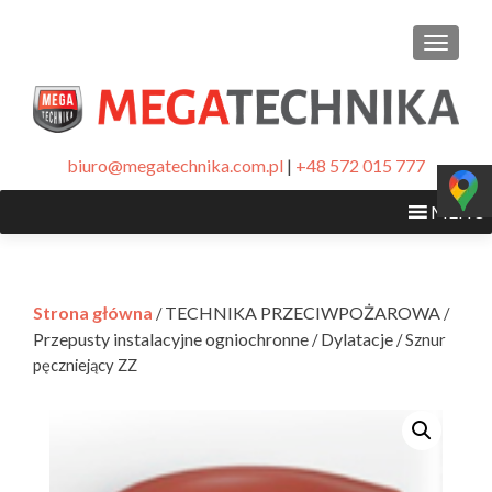
PRZEŁ
biuro@megatechnika.com.pl
|
+48 572 015 777
MENU
Strona główna
TECHNIKA PRZECIWPOŻAROWA
/
/
Przepusty instalacyjne ogniochronne
Dylatacje
/
/ Sznur
pęczniejący ZZ