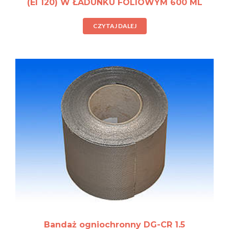
(EI 120) W ŁADUNKU FOLIOWYM 600 ML
CZYTAJ DALEJ
Bandaż ogniochronny DG-CR 1.5