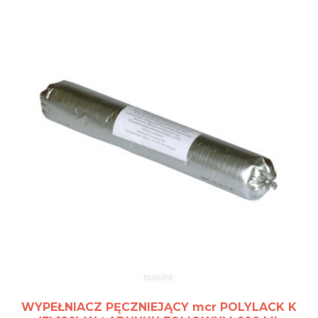
WYPEŁNIACZ PĘCZNIEJĄCY mcr POLYLACK K