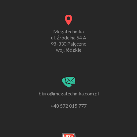
Megatechnika
ul. Źródelna 54 A
98-330 Pajęczno
woj. łódzkie
biuro@megatechnika.com.pl
+48 572 015 777