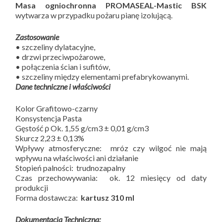
Masa ogniochronna PROMASEAL-Mastic BSK
wytwarza w przypadku pożaru pianę izolującą.
Zastosowanie
• szczeliny dylatacyjne,
• drzwi przeciwpożarowe,
• połączenia ścian i sufitów,
• szczeliny między elementami prefabrykowanymi.
Dane techniczne i właściwości
Kolor Grafitowo-czarny
Konsystencja Pasta
Gęstość ρ Ok. 1,55 g/cm3 ± 0,01 g/cm3
Skurcz 2,23 ± 0,13%
Wpływy atmosferyczne: mróz czy wilgoć nie mają
wpływu na właściwości ani działanie
Stopień palności: trudnozapalny
Czas przechowywania: ok. 12 miesięcy od daty
produkcji
Forma dostawcza:
kartusz 310 ml
Dokumentacja Techniczna: