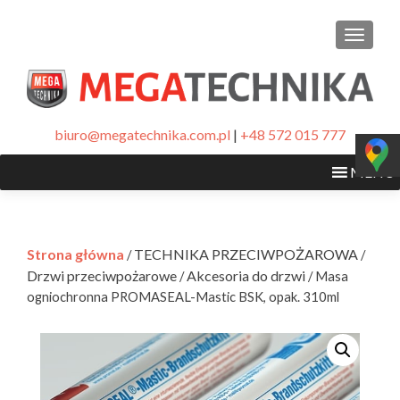
PRZEŁ
biuro@megatechnika.com.pl
|
+48 572 015 777
MENU
Strona główna
TECHNIKA PRZECIWPOŻAROWA
/
/
Drzwi przeciwpożarowe
Akcesoria do drzwi
/
/ Masa
ogniochronna PROMASEAL-Mastic BSK, opak. 310ml