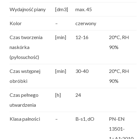
Wydajność piany
[dm3]
max. 45
Kolor
–
czerwony
Czas tworzenia
[min]
12-16
20°C, RH
naskórka
90%
(pyłosuchość)
Czas wstępnej
[min]
30-40
20°C, RH
obróbki
90%
Czas pełnego
[h]
24
utwardzenia
Klasa palności
–
B-s1, dO
PN-EN
13501-
1+A1:2010