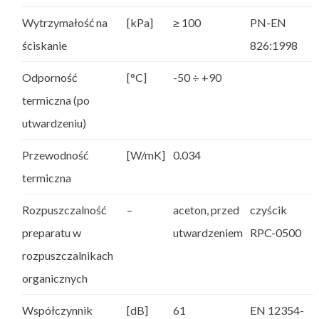
Wytrzymałość na
[kPa]
≥ 100
PN-EN
ściskanie
826:1998
Odporność
[°C]
-50 ÷ +90
termiczna (po
utwardzeniu)
Przewodność
[W/mK]
0.034
termiczna
Rozpuszczalność
–
aceton, przed
czyścik
preparatu w
utwardzeniem
RPC-0500
rozpuszczalnikach
organicznych
Współczynnik
[dB]
61
EN 12354-