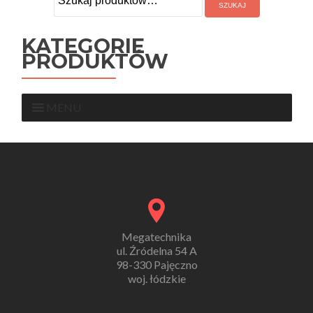
KATEGORIE
PRODUKTÓW
MENU
Megatechnika
ul. Źródelna 54 A
98-330 Pajęczno
woj. łódzkie