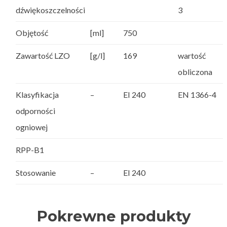
dźwiękoszczelności
3
Objętość
[ml]
750
Zawartość LZO
[g/l]
169
wartość
obliczona
Klasyfikacja
–
EI 240
EN 1366-4
odporności
ogniowej
RPP-B1
Stosowanie
–
EI 240
Pokrewne produkty