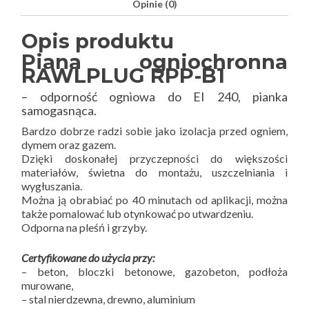
Opinie (0)
Opis produktu
Piana ogniochronna
RAWLPLUG RPP-B1
– odporność ogniowa do EI 240, pianka
samogasnąca.
Bardzo dobrze radzi sobie jako izolacja przed ogniem,
dymem oraz gazem.
Dzięki doskonałej przyczepności do większości
materiałów, świetna do montażu, uszczelniania i
wygłuszania.
Można ją obrabiać po 40 minutach od aplikacji, można
także pomalować lub otynkować po utwardzeniu.
Odporna na pleśń i grzyby.
Certyfikowane do użycia przy:
– beton, bloczki betonowe, gazobeton, podłoża
murowane,
– stal nierdzewna, drewno, aluminium