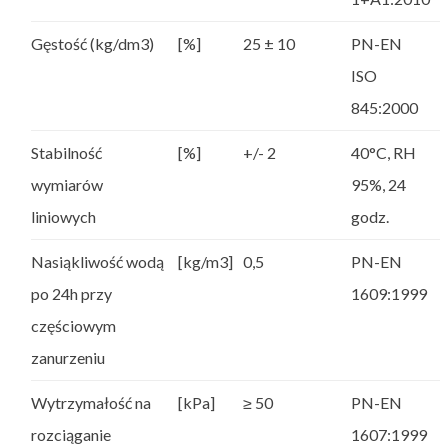
Gęstość (kg/dm3)
[%]
25 ± 10
PN-EN
ISO
845:2000
Stabilność
[%]
+/- 2
40°C, RH
wymiarów
95%, 24
liniowych
godz.
Nasiąkliwość wodą
[kg/m3]
0,5
PN-EN
po 24h przy
1609:1999
częściowym
zanurzeniu
Wytrzymałość na
[kPa]
≥ 50
PN-EN
rozciąganie
1607:1999