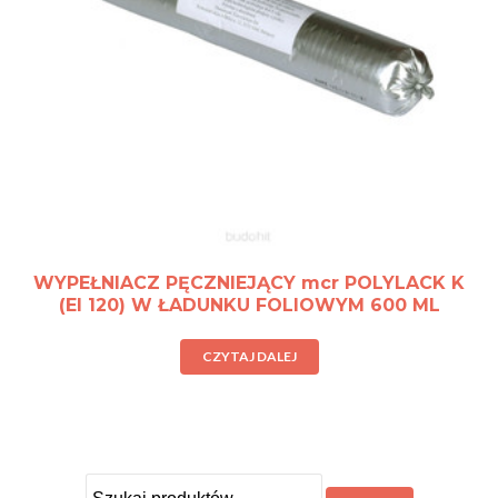
WYPEŁNIACZ PĘCZNIEJĄCY mcr POLYLACK K
(EI 120) W ŁADUNKU FOLIOWYM 600 ML
CZYTAJ DALEJ
Szukaj: