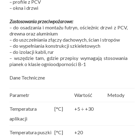
– profile z PCV
– okna i drzwi
Zastosowania przeciwpożarowe:
– do osadzania i montażu futryn, ościeżnic drzwi z PCV,
drewna oraz aluminium
– do uszczelniania złączy dachowych, ścian i stropów
– do wypełniania konstrukcji szkieletowych
– do izolacji kabli, rur
– wszędzie tam, gdzie przepisy wymagają stosowania
pianek o klasie ognioodporności B-1
Dane Techniczne
Parametr
Wartość
Metody
Temperatura
[°C]
+5 ÷ +30
aplikacji
Temperatura puszki
[°C]
+20