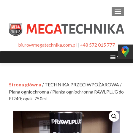
PRZEŁ
biuro@megatechnika.com.pl
|
+48 572 015 777
MENU
Strona główna
TECHNIKA PRZECIWPOŻAROWA
/
/
Piana ogniochronna
/ Pianka ogniochronna RAWLPLUG do
EI240; opak. 750ml