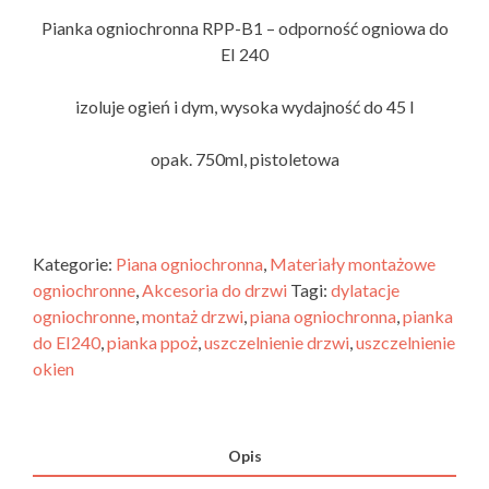
Pianka ogniochronna RPP-B1 – odporność ogniowa do
EI 240
izoluje ogień i dym, wysoka wydajność do 45 l
opak. 750ml, pistoletowa
Kategorie:
Piana ogniochronna
,
Materiały montażowe
ogniochronne
,
Akcesoria do drzwi
Tagi:
dylatacje
ogniochronne
,
montaż drzwi
,
piana ogniochronna
,
pianka
do EI240
,
pianka ppoż
,
uszczelnienie drzwi
,
uszczelnienie
okien
Opis