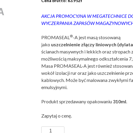
zł
63.95
AKCJA PROMOCYJNA W MEGATECHNICE D
WYCZERPANIA ZAPASÓW MAGAZYNOWYCH 
®
PROMASEAL
-A jest masą stosowaną
jako
uszczelnienie złączy liniowych (dylata
ścianach masywnych i lekkich oraz stropach 
możliwością maksymalnego odkształcenia 7
Masa PROMASEAL-A jest również stosowan
wokół izolacji rur oraz jako uszczelnienie prz
kablowych. Może być malowana zwykłymi f
emulsyjnymi.
Produkt sprzedawany opakowaniu
310ml
.
Zapytaj o cenę.
Ilość