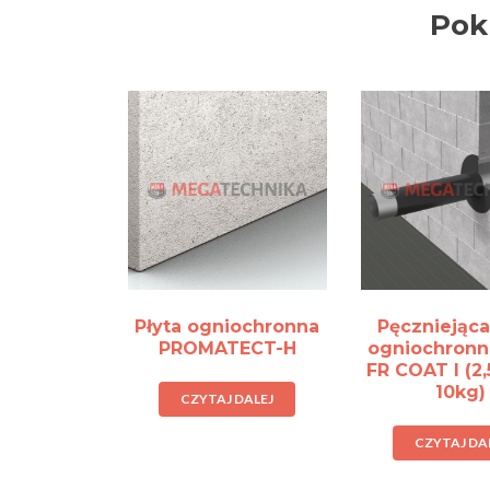
Pok
Płyta ogniochronna
Pęczniejąca
PROMATECT-H
ogniochronn
FR COAT I (2,
10kg)
CZYTAJ DALEJ
CZYTAJ DA