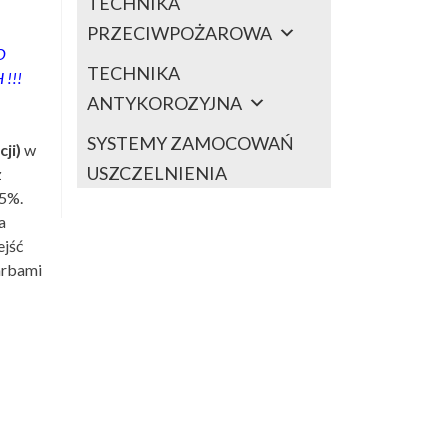
TECHNIKA
PRZECIWPOŻAROWA
O
TECHNIKA
!!!
ANTYKOROZYJNA
SYSTEMY ZAMOCOWAŃ
cji)
w
USZCZELNIENIA
z
,5%.
a
ejść
arbami