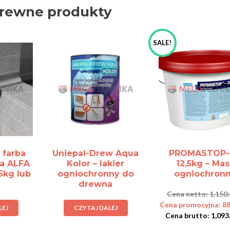
rewne produkty
SALE!
 farba
Uniepal-Drew Aqua
PROMASTOP-
a ALFA
Kolor – lakier
12,5kg – Mas
5kg lub
ogniochronny do
ogniochron
drewna
1,150
88
LEJ
CZYTAJ DALEJ
1,093