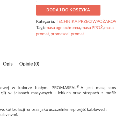
DODAJ DO KOSZYKA
Kategoria:
TECHNIKA PRZECIWPOŻARO
Tagi:
masa ogniochronna
,
masa PPOŻ
,
masa
promat
,
promaseal
,
promat
Opis
Opinie (0)
®
ylowej w kolorze białym. PROMASEAL
-A jest masą sto
cji)
w ścianach masywnych i lekkich oraz stropach z możli
wokół izolacji rur oraz jako uszczelnienie przejść kablowych.
lsyjnymi.