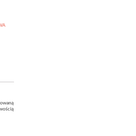
WA
sowaną
wością