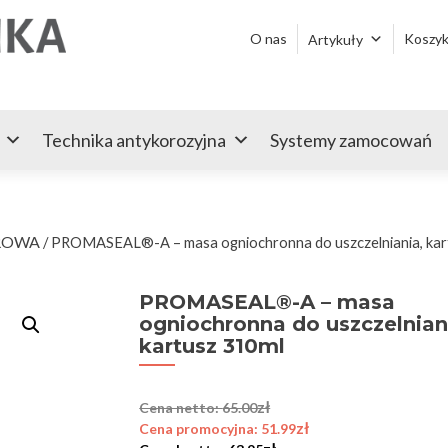
Przejdź
do
O nas
Koszy
Artykuły
treści
Technika antykorozyjna
Systemy zamocowań
ROWA
/ PROMASEAL®-A – masa ogniochronna do uszczelniania, kar
PROMASEAL®-A – masa
ogniochronna do uszczelnian
kartusz 310ml
zł
65.00
zł
51.99