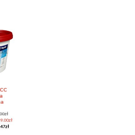
CC
a
na
zł
.00
zł
9.00
zł
.47