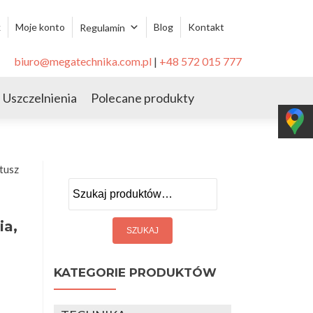
k
Moje konto
Blog
Kontakt
Regulamin
biuro@megatechnika.com.pl
|
+48 572 015 777
Uszczelnienia
Polecane produkty
tusz
Szukaj:
ia,
KATEGORIE PRODUKTÓW