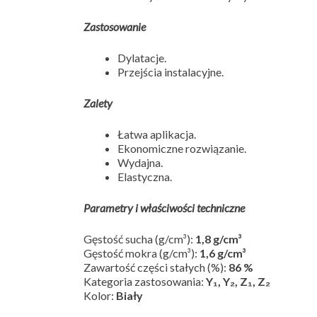
Zastosowanie
Dylatacje.
Przejścia instalacyjne.
Zalety
Łatwa aplikacja.
Ekonomiczne rozwiązanie.
Wydajna.
Elastyczna.
Parametry i właściwości techniczne
Gęstość sucha (g/cm³):
1,8 g/cm³
Gęstość mokra (g/cm³):
1,6 g/cm³
Zawartość części stałych (%):
86 %
Kategoria zastosowania:
Y₁, Y₂, Z₁, Z₂
Kolor:
Biały