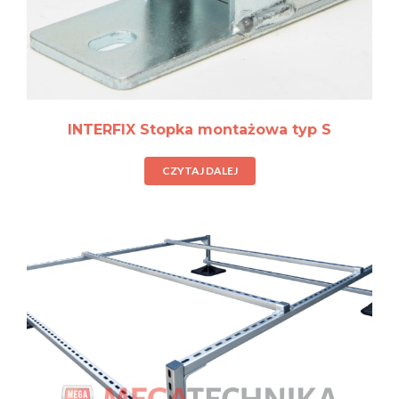
INTERFIX Stopka montażowa typ S
CZYTAJ DALEJ