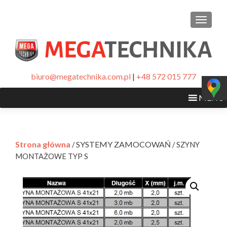
PRZEŁ
biuro@megatechnika.com.pl
|
+48 572 015 777
MENU
Strona główna
SYSTEMY ZAMOCOWAŃ
/
/ SZYNY
MONTAŻOWE TYP S