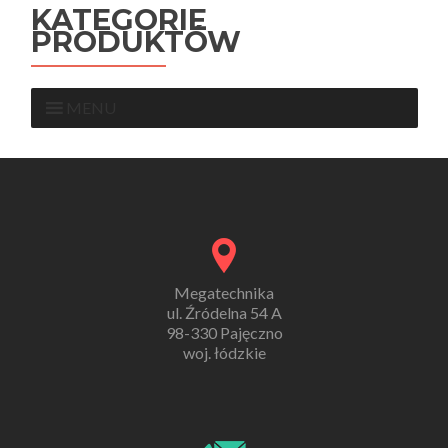
KATEGORIE
PRODUKTÓW
MENU
Megatechnika
ul. Źródelna 54 A
98-330 Pajęczno
woj. łódzkie