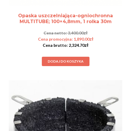
Opaska uszczelniająca-ogniochronna
MULTITUBE; 100×4,8mm, 1 rolka 30m
zł
3,400.00
zł
1,890.00
zł
2,324.70
DODAJ DO KOSZYKA