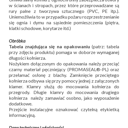
w ścianach i stropach, przez które przeprowadzane są
rury palne z tworzywa sztucznego (PVC, PE itp.).
Uniemożliwia to w przypadku pożaru rozprzestrzenianie
się ognia i dymu na sąsiednie pomieszczenia (piętra,
klatki schodowe, korytarze itd.)
Obróbka
Tabela znajdująca się na opakowaniu
(patrz: tabela
przy zdjęciu produktu) pomaga w doborze wymaganej
długości kołnierza.
Nożykiem dołączonym do opakowania należy przeciąć
czarny materiał pęczniejący (PROMASEAL®-PL) oraz
przełamać osłonę z blachy. Zamknięcie przeciętego
kołnierza odbywa się przy pomocy jednej z załączonych
klamer. Klamry służą do mocowania kołnierza do
przegrody. Długie klamry do mocowania drugiego
kołnierza należy zamawiać osobno, jako wyposażenie
dodatkowe.
Przejście instalacyjne oznakować czytelną etykietką
informacyjną.
Dane techniczne i właściwości