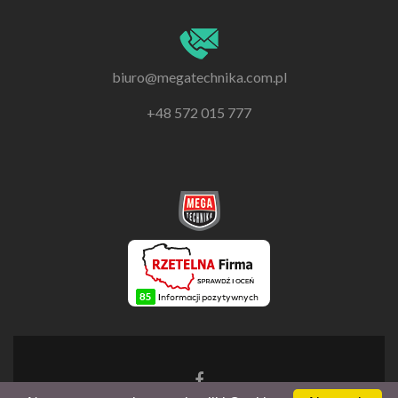
biuro@megatechnika.com.pl
+48 572 015 777
Go
to