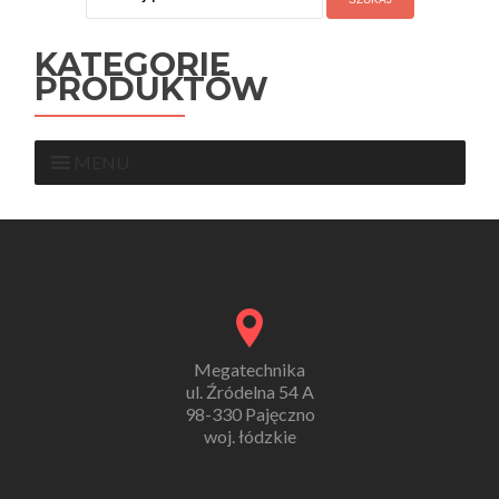
KATEGORIE
PRODUKTÓW
MENU
Megatechnika
ul. Źródelna 54 A
98-330 Pajęczno
woj. łódzkie