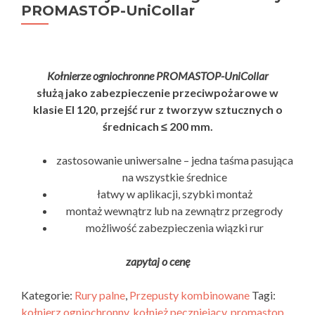
PROMASTOP-UniCollar
Kołnierze ogniochronne PROMASTOP-UniCollar
służą jako zabezpieczenie przeciwpożarowe w
klasie EI 120, przejść rur z tworzyw sztucznych o
średnicach ≤ 200 mm.
zastosowanie uniwersalne – jedna taśma pasująca
na wszystkie średnice
łatwy w aplikacji, szybki montaż
montaż wewnątrz lub na zewnątrz przegrody
możliwość zabezpieczenia wiązki rur
zapytaj o cenę
Kategorie:
Rury palne
,
Przepusty kombinowane
Tagi:
kołnierz ogniochronny
,
kołnież pęczniejący
,
promastop
,