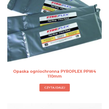
Opaska ogniochronna PYROPLEX PPW4
110mm
CZYTAJ DALEJ