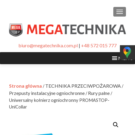
PRZEŁ
biuro@megatechnika.com.pl
|
+48 572 015 777
MENU
Strona główna
TECHNIKA PRZECIWPOŻAROWA
/
/
Przepusty instalacyjne ogniochronne
Rury palne
/
/
Uniwersalny kołnierz ogniochronny PROMASTOP-
UniCollar