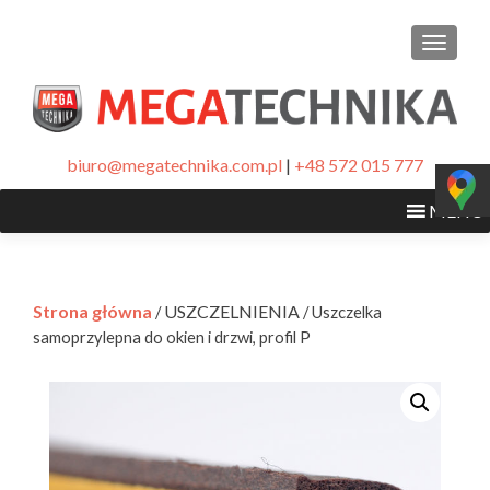
PRZEŁ
biuro@megatechnika.com.pl
|
+48 572 015 777
MENU
Strona główna
USZCZELNIENIA
/
/ Uszczelka
samoprzylepna do okien i drzwi, profil P