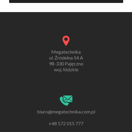
Megatechnika
ul. Źródelna 54 A
98-330 Pajęczno
woj. łódzkie
biuro@megatechnika.com.pl
+48 572 015 777