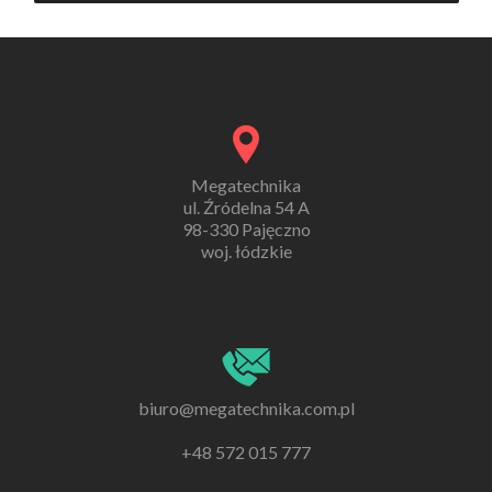
Megatechnika
ul. Źródelna 54 A
98-330 Pajęczno
woj. łódzkie
biuro@megatechnika.com.pl
+48 572 015 777