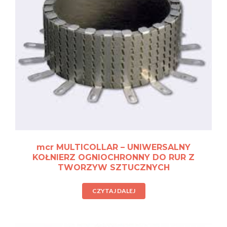
mcr MULTICOLLAR – UNIWERSALNY
KOŁNIERZ OGNIOCHRONNY DO RUR Z
TWORZYW SZTUCZNYCH
CZYTAJ DALEJ