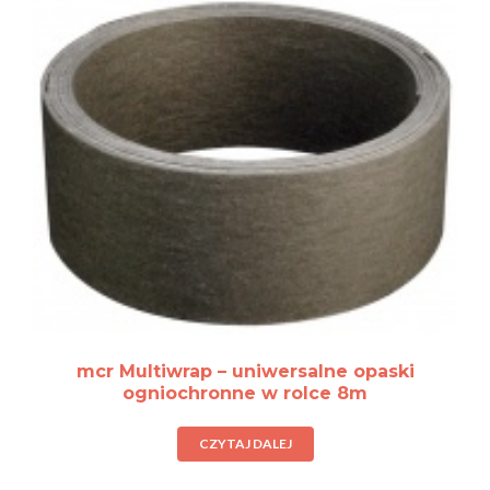
mcr Multiwrap – uniwersalne opaski
ogniochronne w rolce 8m
CZYTAJ DALEJ