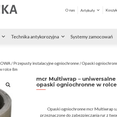
Przejdź
do
O nas
Koszy
Artykuły
treści
Technika antykorozyjna
Systemy zamocowań
ROWA
Przepusty instalacyjne ogniochronne
Opaski ogniochron
/
/
w rolce 8m
mcr Multiwrap – uniwersalne
opaski ogniochronne w rolc
Opaski ogniochronne mcr Multiwrap s
przeznaczone do zabezpieczania rur z tw