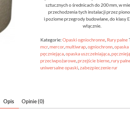
sztucznych o średnicach do 200 mm, w mie
przechodzenia tych instalacji przez pion
i poziome przegrody budowlane, do klasy E
włącznie.
Kategorie:
Opaski ogniochronne
,
Rury palne
mcr
,
mercor
,
multiwrap
,
ogniochronn
,
opaska
pęczniejąca
,
opaska uszczelniająca
,
pęczniej
przeciwpożarowe
,
przejście bierne
,
rury paln
uniwersalne opaski
,
zabezpieczenie rur
Opis
Opinie (0)