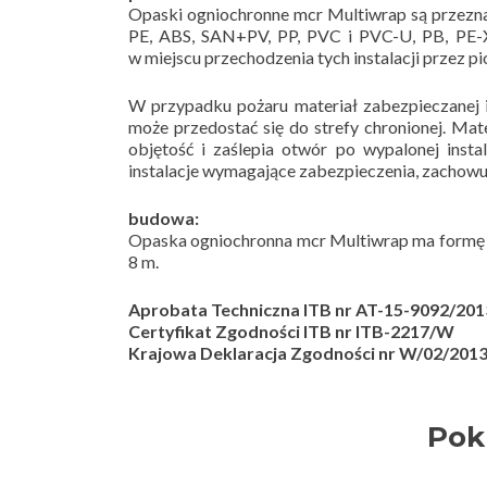
Opaski ogniochronne mcr Multiwrap są przezna
PE, ABS, SAN+PV, PP, PVC i PVC-U, PB, PE-
w miejscu przechodzenia tych instalacji przez 
W przypadku pożaru materiał zabezpieczanej in
może przedostać się do strefy chronionej. Ma
objętość i zaślepia otwór po wypalonej ins
instalacje wymagające zabezpieczenia, zachow
budowa:
Opaska ogniochronna mcr Multiwrap ma formę s
8 m.
Aprobata Techniczna ITB nr AT-15-9092/201
Certyfikat Zgodności ITB nr ITB-2217/W
Krajowa Deklaracja Zgodności nr W/02/201
Pok