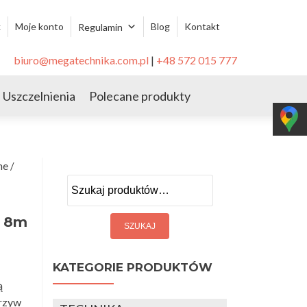
k
Moje konto
Blog
Kontakt
Regulamin
biuro@megatechnika.com.pl
|
+48 572 015 777
Uszczelnienia
Polecane produkty
ne
/
Szukaj:
e 8m
KATEGORIE PRODUKTÓW
ą
orzyw