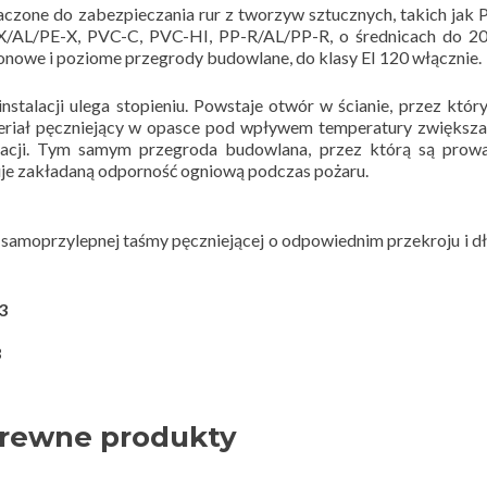
czone do zabezpieczania rur z tworzyw sztucznych, takich jak
X/AL/PE-X, PVC-C, PVC-HI, PP-R/AL/PP-R, o średnicach do 2
pionowe i poziome przegrody budowlane, do klasy EI 120 włącznie.
stalacji ulega stopieniu. Powstaje otwór w ścianie, przez któr
teriał pęczniejący w opasce pod wpływem temperatury zwiększ
talacji. Tym samym przegroda budowlana, przez którą są prow
uje zakładaną odporność ogniową podczas pożaru.
amoprzylepnej taśmy pęczniejącej o odpowiednim przekroju i d
3
3
rewne produkty