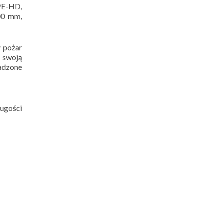
 PE-HD,
00 mm,
y pożar
a swoją
adzone
ługości