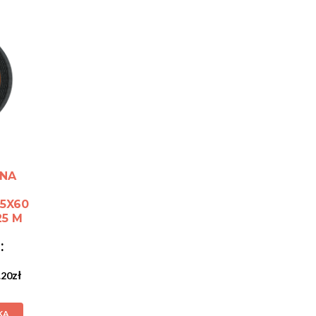
NA
.5X60
5 M
zł
.20
KA