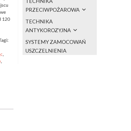
TECHNIKA
jscu
PRZECIWPOŻAROWA
owe
I 120
TECHNIKA
ANTYKOROZYJNA
Tagi:
SYSTEMY ZAMOCOWAŃ
USZCZELNIENIA
ąc
,
e
,