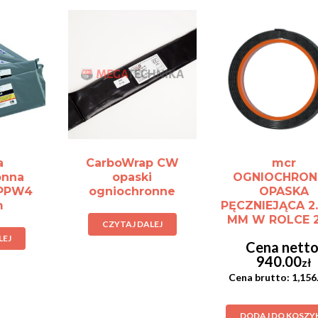
a
CarboWrap CW
mcr
onna
opaski
OGNIOCHRON
 PPW4
ogniochronne
OPASKA
m
PĘCZNIEJĄCA 2
MM W ROLCE 2
CZYTAJ DALEJ
LEJ
940.00
zł
1,156
DODAJ DO KOSZY