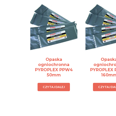
Opaska
Opask
ogniochronna
ogniochr
PYROPLEX PPW4
PYROPLEX
50mm
160m
CZYTAJ DALEJ
CZYTAJ DA