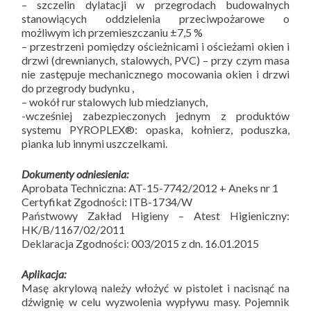
– szczelin dylatacji w przegrodach budowalnych
stanowiących oddzielenia przeciwpożarowe o
możliwym ich przemieszczaniu ±7,5 %
– przestrzeni pomiędzy ościeżnicami i ościeżami okien i
drzwi (drewnianych, stalowych, PVC) – przy czym masa
nie zastępuje mechanicznego mocowania okien i drzwi
do przegrody budynku ,
– wokół rur stalowych lub miedzianych,
-wcześniej zabezpieczonych jednym z produktów
systemu PYROPLEX®: opaska, kołnierz, poduszka,
pianka lub innymi uszczelkami.
Dokumenty odniesienia:
Aprobata Techniczna: AT-15-7742/2012 + Aneks nr 1
Certyfikat Zgodności: ITB-1734/W
Państwowy Zakład Higieny – Atest Higieniczny:
HK/B/1167/02/2011
Deklaracja Zgodności: 003/2015 z dn. 16.01.2015
Aplikacja:
Masę akrylową należy włożyć w pistolet i nacisnąć na
dźwignię w celu wyzwolenia wypływu masy. Pojemnik