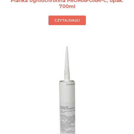
Pianka ogniochronna PROMAFOAM-C, opak.
700ml
CZYTAJ DALEJ