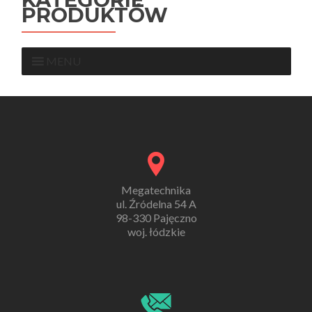
PRODUKTÓW
MENU
Megatechnika
ul. Źródelna 54 A
98-330 Pajęczno
woj. łódzkie