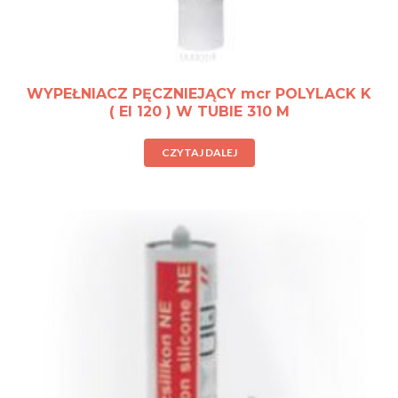
WYPEŁNIACZ PĘCZNIEJĄCY mcr POLYLACK K
( EI 120 ) W TUBIE 310 M
CZYTAJ DALEJ