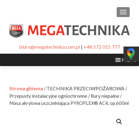
PRZEŁ
biuro@megatechnika.com.pl
|
+48 572 015 777
MENU
Strona główna
TECHNIKA PRZECIWPOŻAROWA
/
/
Przepusty instalacyjne ogniochronne
Rury niepalne
/
/
Masa akrylowa uszczelniająca PYROPLEX® AC4, op.600ml