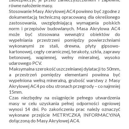
równe nałożenie masy.
Stosowanie Masy Akrylowej AC4 powinno być zgodne z
dokumentacją techniczną opracowaną dla określonego
zastosowania, uwzględniającą wymagania polskich
norm i przepisów budowlanych. Masa Akrylowa AC4
może być stosowana wewnątrz obiektów do
wypełniania przestrzeni pomiędzy powierzchniami
wykonanymi ze stali, drewna, płyty gipsowo-
kartonowej, cegły ceramicznej, terakoty, szkła, zaprawy
betonowej, wapiennej, wełny mineralnej, wysoko
udarowego PCV.
Maksymalna szerokość uszczelnianej dylatacji to 50mm,
a przestrzeń pomiędzy elementami powinna być
wypełniona wełną mineralną, grubość warstwy z Masy
Akrylowej AC4 po obu stronach przegrody – co najmniej
15mm.
Czas niezbędny na osiągnięcie pełnego utwardzenia
masy w celu uzyskania pełnej odporności ogniowej
wynosi 14 dni. Po zakończeniu prac należy oznaczyć
wykonane przejście METRYCZKĄ INFORMACYJNĄ
dołączoną do Masy Akrylowej AC4.