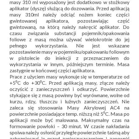
masy 310 ml wyposażony jest dodatkowo w stożkowy
aplikator (dyszę) służącą do dozowania. Przed aplikacją
masy 310ml należy odciąć nożem koniec części
gwintowanej aplikatora, pozostawiając część
gwintowaną, na którą należy nakręcić aplikator. Do
czasu związania substancji pojemnik/opakowania
foliowe z masą można używać wielokrotnie do jej
pełnego wykorzystania. Nie jest wskazane
pozostawienie masy w pojemniku/opakowaniu foliowym
w pistolecie do iniekcji z przeznaczeniem do
wykorzystania w innym, późniejszym terminie. Masa
zastygnie w końcowej części aplikatora.
Prace z użyciem masy wykonuje się w temperaturze od
+5⁰C do +30⁰C. Przed aplikacją masy, złącze należy
oczyścić z zanieczyszczeń i odkurzyć. Powierzchnie
stykające się z masą powinny być wyrównane, wolne od
kurzu, rdzy, tłuszczu i luźnych zanieczyszczeń. Nie
zaleca się stosowania Masy Akrylowej AC4 na
powierzchnie posiadające temp. niższą niż 5⁰C. Masa po
aplikacji może być malowana. Maksymalny czas na
formowanie powłoki – 30 minut. W czasie nakładania
spoiwa należy osłonić przyległe powierzchnie taśmą aby
zabezpieczyć je przed zanieczyszczeniem i zapewnić