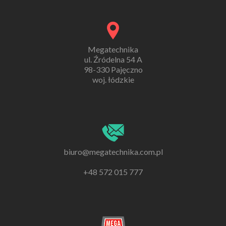
Megatechnika
ul. Źródelna 54 A
98-330 Pajęczno
woj. łódzkie
biuro@megatechnika.com.pl
+48 572 015 777