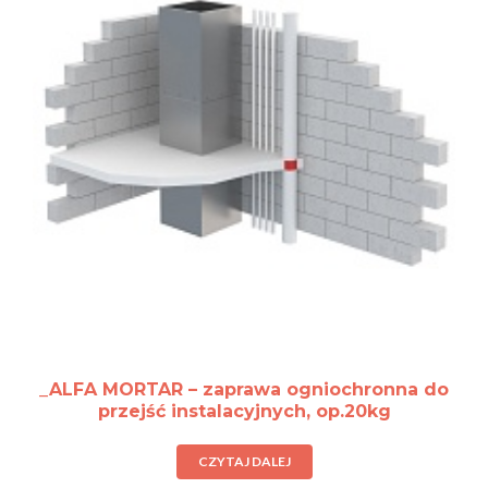
_ALFA MORTAR – zaprawa ogniochronna do
przejść instalacyjnych, op.20kg
CZYTAJ DALEJ