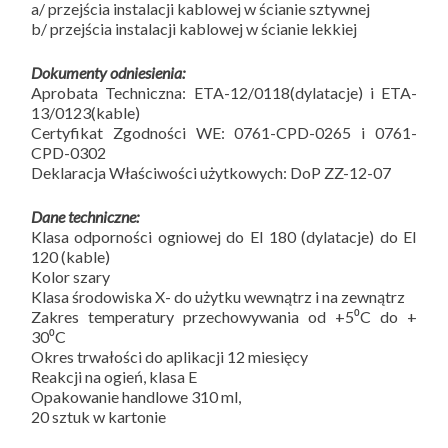
a/ przejścia instalacji kablowej w ścianie sztywnej
b/ przejścia instalacji kablowej w ścianie lekkiej
Dokumenty odniesienia:
Aprobata Techniczna: ETA-12/0118(dylatacje) i ETA-
13/0123(kable)
Certyfikat Zgodności WE: 0761-CPD-0265 i 0761-
CPD-0302
Deklaracja Właściwości użytkowych: DoP ZZ-12-07
Dane techniczne:
Klasa odporności ogniowej do EI 180 (dylatacje) do EI
120 (kable)
Kolor szary
Klasa środowiska X- do użytku wewnątrz i na zewnątrz
Zakres temperatury przechowywania od +5⁰C do +
30⁰C
Okres trwałości do aplikacji 12 miesięcy
Reakcji na ogień, klasa E
Opakowanie handlowe 310 ml,
20 sztuk w kartonie