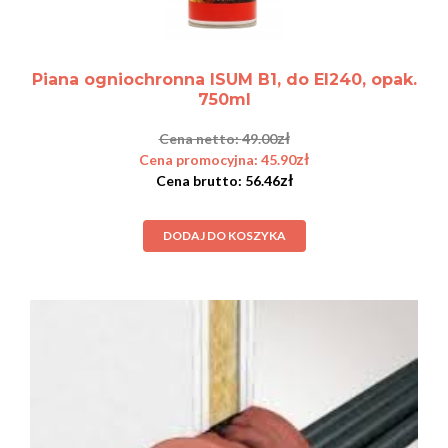
Piana ogniochronna ISUM B1, do EI240, opak.
750ml
zł
49.00
zł
45.90
zł
56.46
DODAJ DO KOSZYKA