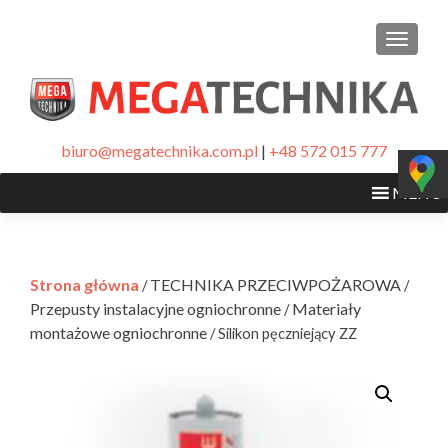
PRZEŁ
biuro@megatechnika.com.pl
|
+48 572 015 777
MENU
Strona główna
TECHNIKA PRZECIWPOŻAROWA
/
/
Przepusty instalacyjne ogniochronne
Materiały
/
montażowe ogniochronne
/ Silikon pęczniejący ZZ