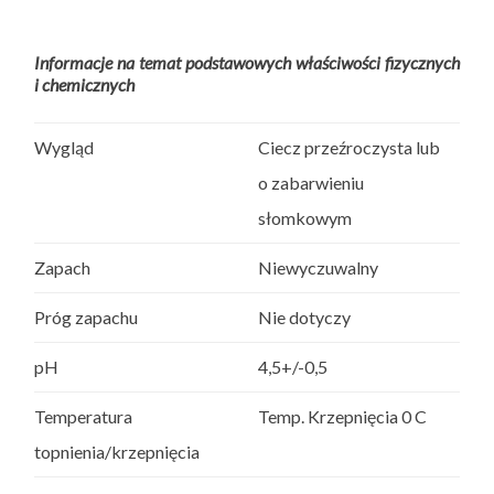
Informacje na temat podstawowych właściwości fizycznych
i chemicznych
Wygląd
Ciecz przeźroczysta lub
o zabarwieniu
słomkowym
Zapach
Niewyczuwalny
Próg zapachu
Nie dotyczy
pH
4,5+/-0,5
Temperatura
Temp. Krzepnięcia 0 C
topnienia/krzepnięcia