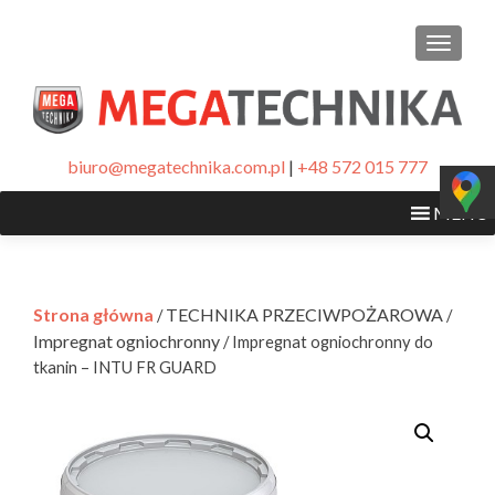
PRZEŁ
biuro@megatechnika.com.pl
|
+48 572 015 777
MENU
Strona główna
TECHNIKA PRZECIWPOŻAROWA
/
/
Impregnat ogniochronny
/ Impregnat ogniochronny do
tkanin – INTU FR GUARD