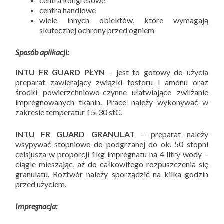
centra kongresowe
centra handlowe
wiele innych obiektów, które wymagają
skutecznej ochrony przed ogniem
Sposób aplikacji:
INTU FR GUARD PŁYN
– jest to gotowy do użycia
preparat zawierający związki fosforu I amonu oraz
środki powierzchniowo-czynne ułatwiające zwilżanie
impregnowanych tkanin. Prace należy wykonywać w
zakresie temperatur 15-30 stC.
INTU FR GUARD GRANULAT
– preparat należy
wsypywać stopniowo do podgrzanej do ok. 50 stopni
celsjusza w proporcji 1kg impregnatu na 4 litry wody –
ciągle mieszając, aż do całkowitego rozpuszczenia się
granulatu. Roztwór należy sporządzić na kilka godzin
przed użyciem.
Impregnacja: