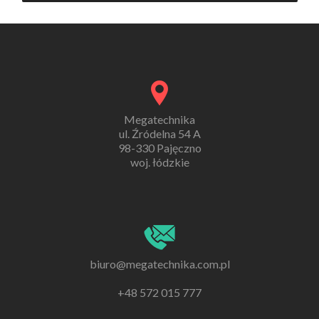
Megatechnika
ul. Źródelna 54 A
98-330 Pajęczno
woj. łódzkie
biuro@megatechnika.com.pl
+48 572 015 777