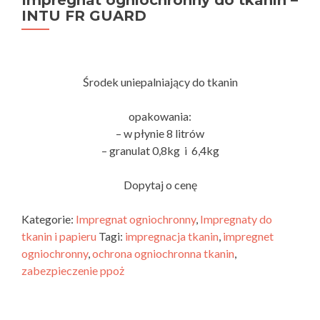
Impregnat ogniochronny do tkanin –
INTU FR GUARD
Środek uniepalniający do tkanin
opakowania:
– w płynie 8 litrów
– granulat 0,8kg i 6,4kg
Dopytaj o cenę
Kategorie:
Impregnat ogniochronny
,
Impregnaty do
tkanin i papieru
Tagi:
impregnacja tkanin
,
impregnet
ogniochronny
,
ochrona ogniochronna tkanin
,
zabezpieczenie ppoż