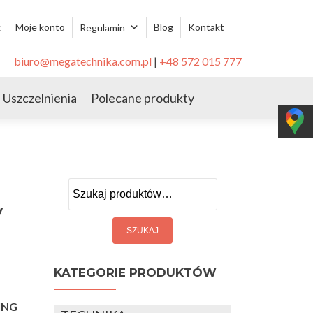
k
Moje konto
Blog
Kontakt
Regulamin
biuro@megatechnika.com.pl
|
+48 572 015 777
Uszczelnienia
Polecane produkty
Szukaj:
y
KATEGORIE PRODUKTÓW
ING