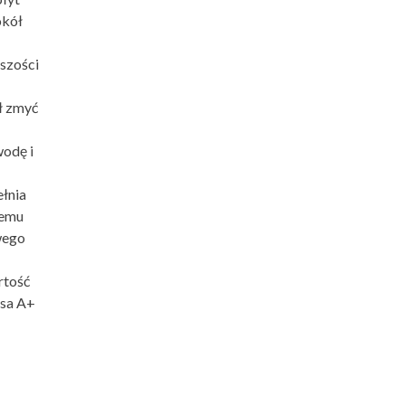
okół
szości
ł zmyć
wodę i
ełnia
zemu
wego
rtość
asa A+