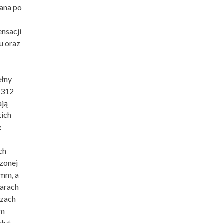
ana po
)
nsacji
u oraz
ełny
 312
ją
kich
z
ch
zonej
 mm, a
iarach
czach
mm
płyt