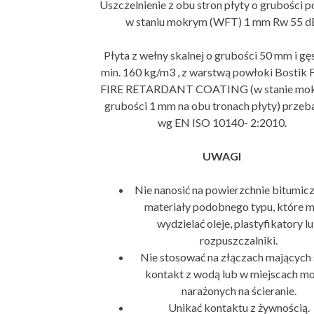
Uszczelnienie z obu stron płyty o grubości 
w staniu mokrym (WFT) 1 mm Rw 55 d
Płyta z wełny skalnej o grubości 50 mm i gę
min. 160 kg/m3 , z warstwą powłoki Bostik 
FIRE RETARDANT COATING (w stanie mo
grubości 1 mm na obu tronach płyty) prze
wg EN ISO 10140- 2:2010.
UWAGI
Nie nanosić na powierzchnie bitumicz
materiały podobnego typu, które 
wydzielać oleje, plastyfikatory l
rozpuszczalniki.
Nie stosować na złączach mających 
kontakt z wodą lub w miejscach m
narażonych na ścieranie.
Unikać kontaktu z żywnością.