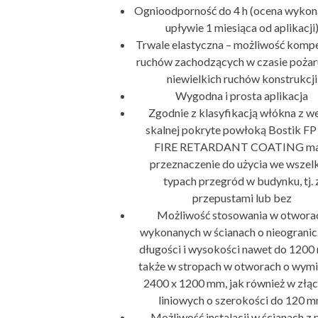
Ognioodporność do 4 h (ocena wykon
upływie 1 miesiąca od aplikacji
Trwale elastyczna – możliwość kompe
ruchów zachodzących w czasie pożar
niewielkich ruchów konstrukcji
Wygodna i prosta aplikacja
Zgodnie z klasyfikacją włókna z w
skalnej pokryte powłoką Bostik FP
FIRE RETARDANT COATING ma
przeznaczenie do użycia we wszel
typach przegród w budynku, tj. 
przepustami lub bez
Możliwość stosowania w otwora
wykonanych w ścianach o nieogranic
długości i wysokości nawet do 1200
także w stropach w otworach o wym
2400 x 1200 mm, jak również w złą
liniowych o szerokości do 120 
Możliwość instalacji w ścianach z 