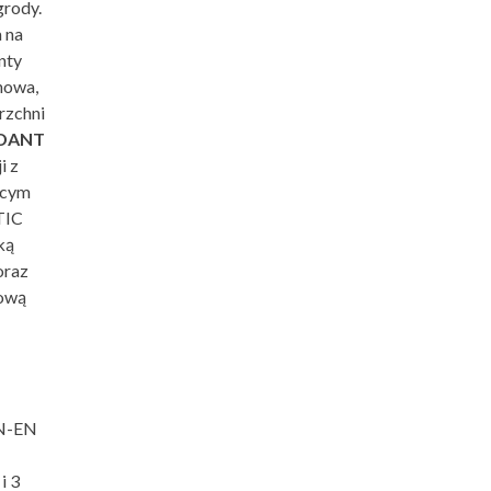
grody.
 na
nty
nowa,
rzchni
RDANT
i z
ącym
TIC
ką
oraz
rową
PN-EN
i 3