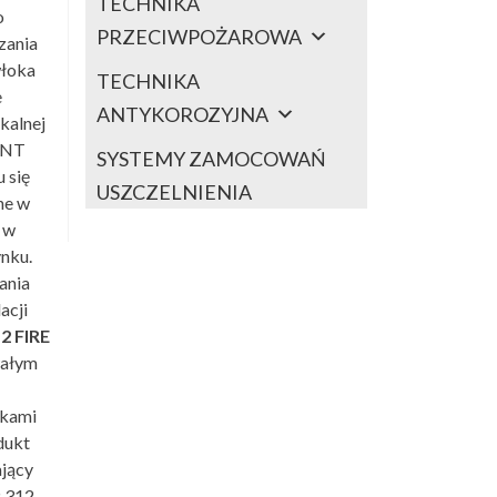
TECHNIKA
o
PRZECIWPOŻAROWA
zania
włoka
TECHNIKA
e
ANTYKOROZYJNA
kalnej
ANT
SYSTEMY ZAMOCOWAŃ
 się
USZCZELNIENIA
ne w
 w
ynku.
ania
acji
12
FIRE
wałym
dkami
dukt
ający
P 312