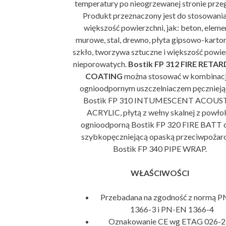
temperatury po nieogrzewanej stronie prze
Produkt przeznaczony jest do stosowania
większość powierzchni, jak: beton, eleme
murowe, stal, drewno, płyta gipsowo-karto
szkło, tworzywa sztuczne i większość powie
nieporowatych.
Bostik FP 312 FIRE RETA
COATING
można stosować w kombinacj
ognioodpornym uszczelniaczem pęczniej
Bostik FP 310 INTUMESCENT ACOUS
ACRYLIC, płytą z wełny skalnej z powło
ognioodporną Bostik FP 320 FIRE BATT 
szybkopęczniejącą opaską przeciwpoża
Bostik FP 340 PIPE WRAP.
WŁAŚCIWOŚCI
Przebadana na zgodność z normą 
1366-3 i PN-EN 1366-4
Oznakowanie CE wg ETAG 026-2 