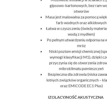
gipsowo-kartonowych, bez ram w
otworów
Masa jest malowalna za pomocą więk
farb wodnych oraz alkidowych
Łatwa w czyszczeniu (świeży materia
wodą z mydłem)
Po pełnym utwardzeniu odporna na 
mróz
Niski poziom emisji chemicznej (sp
wymogi klasyfikacji M1), dzięki c
przyczynia się do stworzenia zdro
mikroklimatu pomieszczeń
Bezpieczna dla zdrowia (niska zawa
lotnych związków organicznych – kl
oraz EMICODE EC1 Plus)
IZOLACYJNOŚĆ AKUSTYCZNA