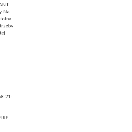
DANT
y. Na
stotna
otrzeby
tej
68-21-
FIRE