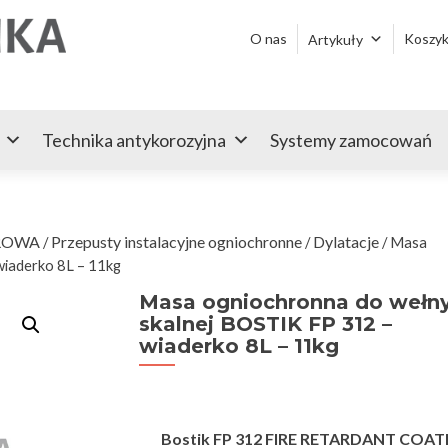
Przejdź
do
O nas
Koszy
Artykuły
treści
Technika antykorozyjna
Systemy zamocowań
ROWA
Przepusty instalacyjne ogniochronne
Dylatacje
/
/
/ Masa
wiaderko 8L – 11kg
Masa ogniochronna do wełn
skalnej BOSTIK FP 312 –
wiaderko 8L – 11kg
Bostik FP 312 FIRE RETARDANT COAT