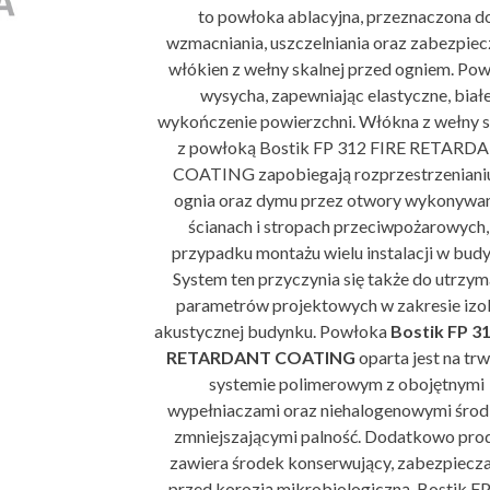
to powłoka ablacyjna, przeznaczona d
wzmacniania, uszczelniania oraz zabezpiec
włókien z wełny skalnej przed ogniem. Po
wysycha, zapewniając elastyczne, biał
wykończenie powierzchni. Włókna z wełny s
z powłoką Bostik FP 312 FIRE RETARD
COATING zapobiegają rozprzestrzenianiu
ognia oraz dymu przez otwory wykonywa
ścianach i stropach przeciwpożarowych,
przypadku montażu wielu instalacji w bud
System ten przyczynia się także do utrzym
parametrów projektowych w zakresie izol
akustycznej budynku. Powłoka
Bostik FP 3
RETARDANT COATING
oparta jest na tr
systemie polimerowym z obojętnymi
wypełniaczami oraz niehalogenowymi śro
zmniejszającymi palność. Dodatkowo pro
zawiera środek konserwujący, zabezpiecz
przed korozją mikrobiologiczną. Bostik F