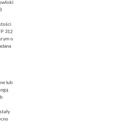
powłoki
B
stości
FP 312
krym o
badana
ne lub
mogą
ub
stały
ocno