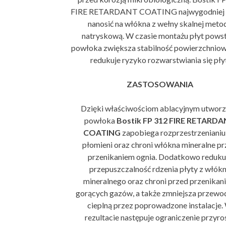
FIRE RETARDANT COATING najwygodniej
nanosić na włókna z wełny skalnej meto
natryskową. W czasie montażu płyt pows
powłoka zwiększa stabilność powierzchniow
redukuje ryzyko rozwarstwiania się płyt
ZASTOSOWANIA
Dzięki właściwościom ablacyjnym utwor
powłoka
Bostik FP 312 FIRE RETARD
COATING
zapobiega rozprzestrzenianiu 
płomieni oraz chroni włókna mineralne p
przenikaniem ognia. Dodatkowo reduku
przepuszczalność rdzenia płyty z włók
mineralnego oraz chroni przed przenikan
gorących gazów, a także zmniejsza przewo
cieplną przez poprowadzone instalacje.
rezultacie następuje ograniczenie przyro