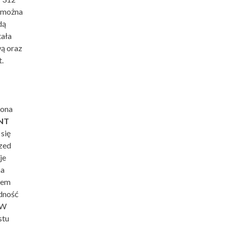
 można
dą
tała
ą oraz
.
zona
ANT
się
rzed
je
na
iem
dność
 W
stu